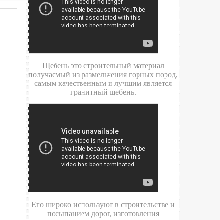
Щебень это строительный материал
получаемый из размельчения горных пород,
самым качественным и лучшим является
гранитный щебень.
Его широко используют в строительстве и
посыпанием дорог, изготовления