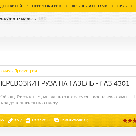
 ДОСТАВКОЙ
/
ПЕРЕВОЗКИ РЕЖ
/
ЩЕБЕНЬ ВАГОНАМИ
/
СРУБ
/
РОВА ДОСТАВКОЙ
/
ариям
·
Просмотрам
ЕРЕВОЗКИ ГРУЗА НА ГАЗЕЛЬ - ГАЗ 4301
 Обращайтесь к нам, мы давно занимаемся грузоперевозками — 
ь за дополнительную плату.
вич
Koly
10.07.2011
Комментарии (1)