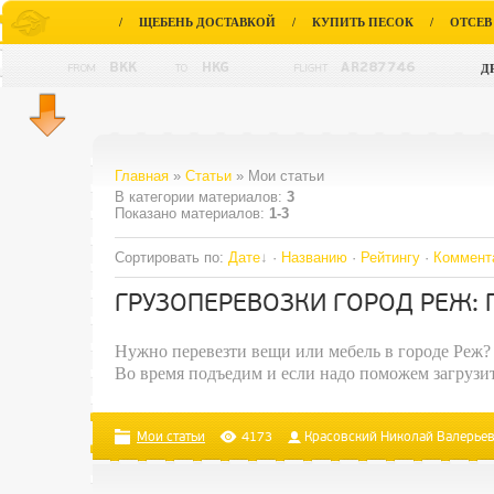
/
ЩЕБЕНЬ ДОСТАВКОЙ
/
КУПИТЬ ПЕСОК
/
ОТСЕВ
Д
Главная
»
Статьи
» Мои статьи
В категории материалов
:
3
Показано материалов
:
1-3
Сортировать по
:
Дате
·
Названию
·
Рейтингу
·
Коммент
ГРУЗОПЕРЕВОЗКИ ГОРОД РЕЖ: П
Нужно перевезти вещи или мебель в городе Реж?
Во время подъедим и если надо поможем загрузит
Мои статьи
4173
Красовский Николай Валерье