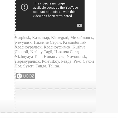
Karpinsk, Качканар, Kirovgrad, Михайловск,
Nevyansk, Нижние Серги, Krasnoturinsk,
Красноуральск, Красноуфимск, Kushva,
Лесной, Nizhny Tagil, Нижняя Салда,
Nizhnyaya Tura, Новая Ляля, Novouralsk,
Первоуральск, Polevskoy, Ревда, Реж, Сухой
Лог, Sysert, Тавда, Talitsa.