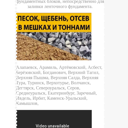
фундаментных блоков, непосредственно для
заливки ленточного фундамента.
Алапаевск, Арамиль, Артёмовский, Асбест,
Берёзовский, Богданович, Верхний Тагил,
Верхняя Пышма, Верхняя Салда, Верхняя
Тура, Туринск, Верхотурье, Волчанск,
Дегтярск, Североуральск, Серов,
Среднеуральск, Екатеринбург, Заречный,
Ивдель, Ирбит, Каменск-Уральский,
Камышлов,